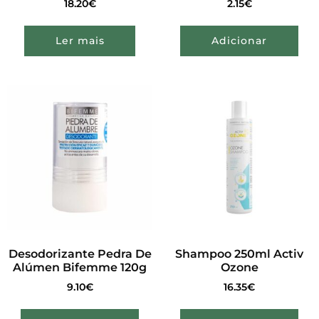
18.20
€
2.15
€
Ler mais
Adicionar
Desodorizante Pedra De
Shampoo 250ml Activ
Alúmen Bifemme 120g
Ozone
9.10
€
16.35
€