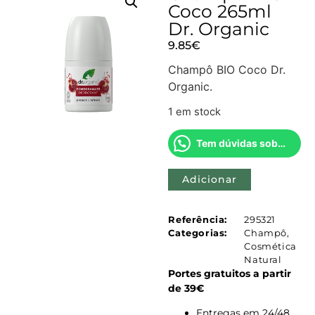
Coco 265ml
Dr. Organic
9.85
€
Champô BIO Coco Dr.
Organic.
1 em stock
Tem dúvidas sobre este produto?
Adicionar
Referência:
295321
Categorias:
Champô
,
Cosmética
Natural
Portes gratuitos a partir
de 39€
Entregas em 24/48