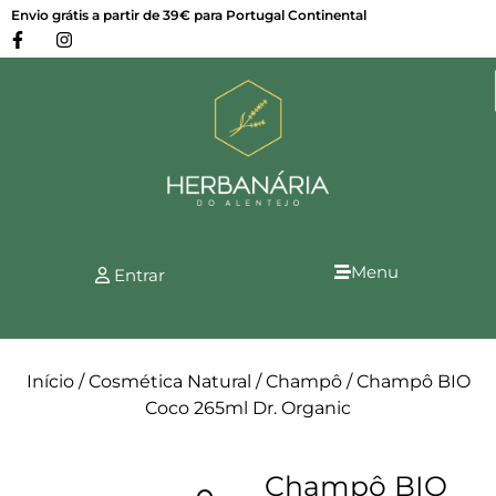
Envio grátis a partir de 39€ para Portugal Continental
Menu
Entrar
Início
/
Cosmética Natural
/
Champô
/ Champô BIO
Coco 265ml Dr. Organic
Champô BIO