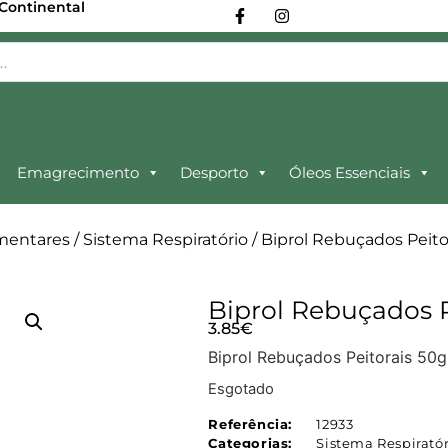
 Continental
Emagrecimento
Desporto
Óleos Essenciais
mentares
/
Sistema Respiratório
/ Biprol Rebuçados Peito
Biprol Rebuçados P
3.85
€
Biprol Rebuçados Peitorais 50g
Esgotado
Referência:
12933
Categorias:
Sistema Respiratór