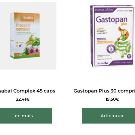
sabal Complex 45 caps
Gastopan Plus 30 compr
22.41
€
19.50
€
Ler mais
Adicionar