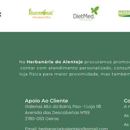
Na
Herbanária do Alentejo
procuramos promover
contar com atendimento personalizado, consulta
loja física para maior proximidade, mas também
Apoio Ao Cliente
Co
Galerias Alto da Barra, Piso -1 Loja 118
A 
Avenida das Descobertas Nº59
As
2780-053 Oeiras
As
Email: herbanariadoalentejo@gmail.com