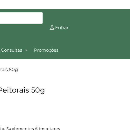
Entrar
Consultas
Promoções
rais 50g
eitorais 50g
io
,
Suplementos Alimentares