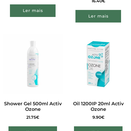
16.40
€
Ler mais
Ler mais
Shower Gel 500ml Activ
Oil 1200IP 20ml Activ
Ozone
Ozone
21.75
€
9.90
€