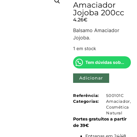
Amaciador
Jojoba 200cc
4.26
€
Balsamo Amaciador
Jojoba.
1 em stock
Tem dúvidas sobre este produto?
Adicionar
Referência:
500101C
Categorias:
Amaciador
,
Cosmética
Natural
Portes gratuitos a partir
de 39€
Entregas em 24/48