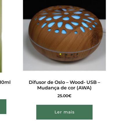
 10ml
Difusor de Oslo – Wood- USB –
Mudança de cor (AWA)
25.00
€
Ler mais