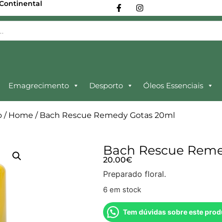
 Continental
Emagrecimento
Desporto
Óleos Essenciais
o
/
Home
/ Bach Rescue Remedy Gotas 20ml
Bach Rescue Reme
20.00
€
Preparado floral.
6 em stock
Tem dúvidas sobre este prod