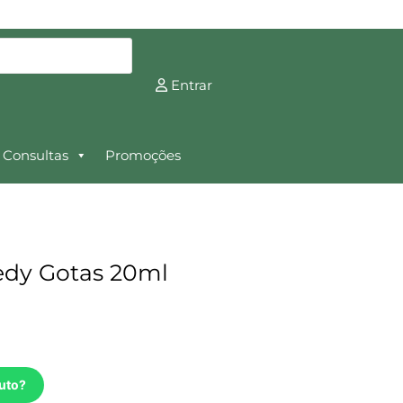
Entrar
Consultas
Promoções
dy Gotas 20ml
uto?