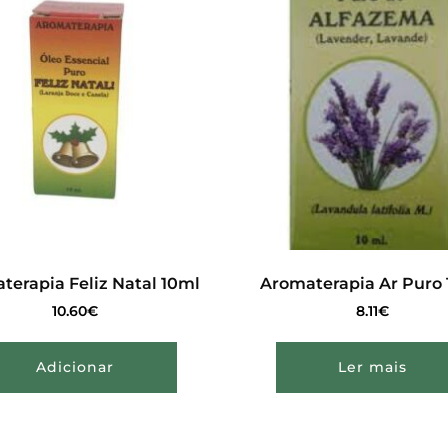
terapia Feliz Natal 10ml
Aromaterapia Ar Puro
10.60
€
8.11
€
Adicionar
Ler mais