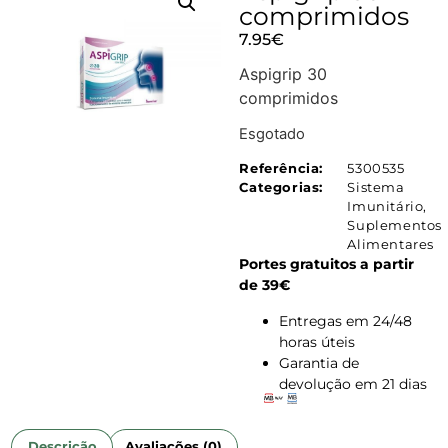
comprimidos
7.95
€
Aspigrip 30
comprimidos
Esgotado
Referência:
5300535
Categorias:
Sistema
Imunitário
,
Suplementos
Alimentares
Portes gratuitos a partir
de 39€
Entregas em 24/48
horas úteis
Garantia de
devolução em 21 dias
Descrição
Avaliações (0)