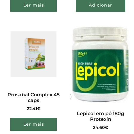
Ler mais
Adicionar
Prosabal Complex 45
caps
22.41
€
Lepicol em pó 180g
Protexin
Ler mais
24.60
€