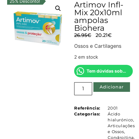
25% Desconto!
Artimov Infl-
Mix 20x10ml
ampolas
Biohera
26.95
€
20.21
€
Ossos e Cartilagens
2 em stock
Tem dúvidas sobre este produto?
Adicionar
Referência:
2001
Categorias:
Ácido
hialurónico
,
Articulações
e Ossos
,
Condroitina
,