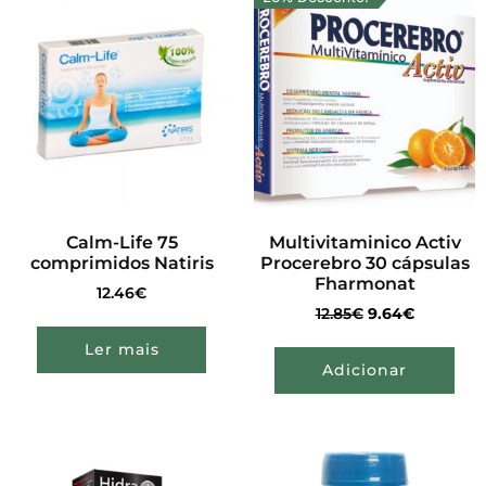
Calm-Life 75
Multivitaminico Activ
comprimidos Natiris
Procerebro 30 cápsulas
Fharmonat
12.46
€
12.85
€
9.64
€
Ler mais
Adicionar