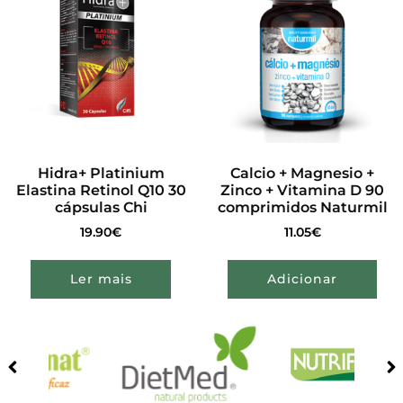
Hidra+ Platinium
Calcio + Magnesio +
Elastina Retinol Q10 30
Zinco + Vitamina D 90
cápsulas Chi
comprimidos Naturmil
19.90
€
11.05
€
Ler mais
Adicionar