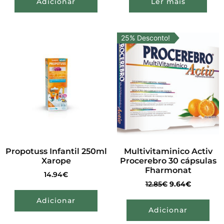
Adicionar
Ler mais
25% Desconto!
Propotuss Infantil 250ml
Multivitaminico Activ
Xarope
Procerebro 30 cápsulas
Fharmonat
14.94
€
12.85
€
9.64
€
Adicionar
Adicionar