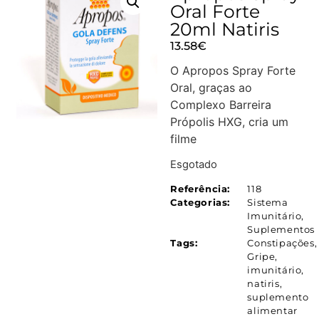
Oral Forte
20ml Natiris
13.58
€
O Apropos Spray Forte
Oral, graças ao
Complexo Barreira
Própolis HXG, cria um
filme
Esgotado
Referência:
118
Categorias:
Sistema
Imunitário
,
Suplementos
Tags:
Constipações
,
Gripe
,
imunitário
,
natiris
,
suplemento
alimentar