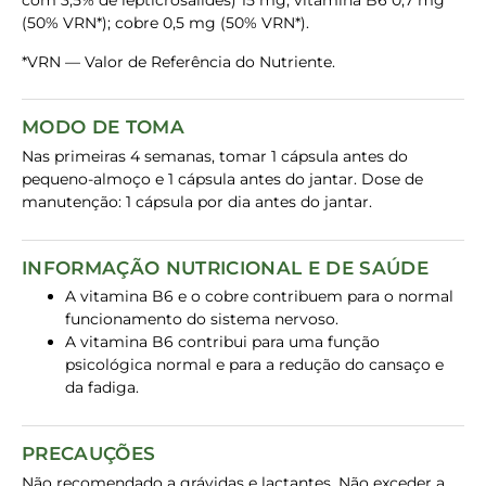
com 3,5% de lepticrosalides) 15 mg; vitamina B6 0,7 mg
(50% VRN*); cobre 0,5 mg (50% VRN*).
*VRN — Valor de Referência do Nutriente.
MODO DE TOMA
Nas primeiras 4 semanas, tomar 1 cápsula antes do
pequeno-almoço e 1 cápsula antes do jantar. Dose de
manutenção: 1 cápsula por dia antes do jantar.
INFORMAÇÃO NUTRICIONAL E DE SAÚDE
A vitamina B6 e o cobre contribuem para o normal
funcionamento do sistema nervoso.
A vitamina B6 contribui para uma função
psicológica normal e para a redução do cansaço e
da fadiga.
PRECAUÇÕES
Não recomendado a grávidas e lactantes. Não exceder a