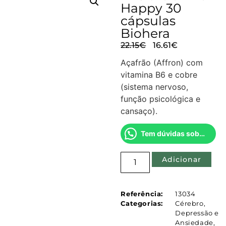
Happy 30
cápsulas
Biohera
22.15
€
16.61
€
Açafrão (Affron) com
vitamina B6 e cobre
(sistema nervoso,
função psicológica e
cansaço).
Tem dúvidas sobre este produto?
Adicionar
Referência:
13034
Categorias:
Cérebro
,
Depressão e
Ansiedade
,