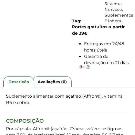
Sistema
Nervoso
,
Suplementos
Tag:
Biohera
Portes gratuitos a partir
de 39€
Entregas em 24/48
horas úteis
Garantia de
devolução em 21 dias
Descrição
Avaliações (0)
Suplemento alimentar com açafrão (Affron®), vitamina
B6 e cobre.
COMPOSIÇÃO
Por cápsula: Affron® (açafrão,
Crocus sativus
, estigmas,