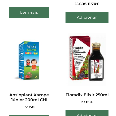
15.60
€
11.70
€
Ler mais
Adicionar
Ansioplant Xarope
Floradix Elixir 250ml
Júnior 200ml CHI
23.05
€
13.95
€
Adicionar