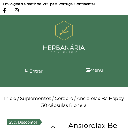
Envio grátis a partir de 39€ para Portugal Continental
Menu
Entrar
Início
/
Suplementos
/
Cérebro
/ Ansiorelax Be Happy
30 cápsulas Biohera
25% Desconto!
Ansiorelax Be