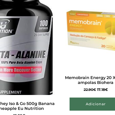
Memobrain Energy 20 X
ampolas Biohera
22.90
€
17.18
€
hey Iso & Go 500g Banana
Adicionar
neapple Eu Nutrition