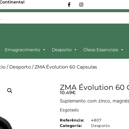
 Continental
Emagrecimento
Desporto
Óleos Essenciais
cio
/
Desporto
/ ZMA Évolution 60 Capsulas
ZMA Évolution 60 
10.49
€
Suplemento com zinco, magnési
Esgotado
Referência:
4807
Categoria:
Desporto