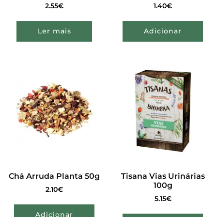
2.55
€
1.40
€
Ler mais
Adicionar
Chá Arruda Planta 50g
Tisana Vias Urinárias
100g
2.10
€
5.15
€
Adicionar