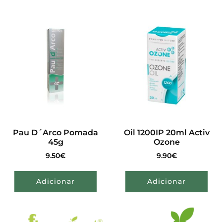
Pau D´Arco Pomada
Oil 1200IP 20ml Activ
45g
Ozone
9.50
€
9.90
€
Adicionar
Adicionar