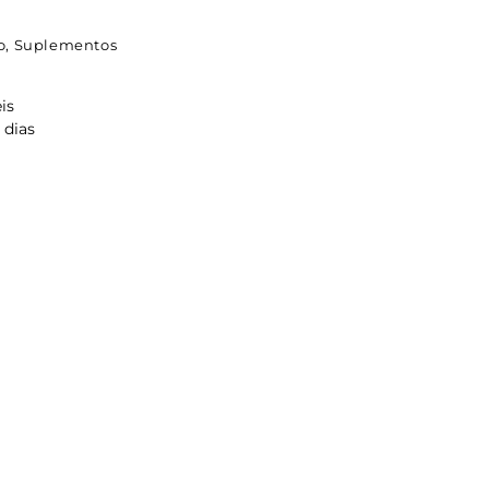
o
,
Suplementos
is
 dias