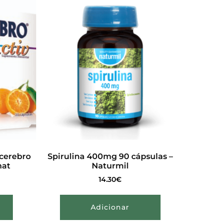
ocerebro
Spirulina 400mg 90 cápsulas –
nat
Naturmil
14.30
€
Adicionar