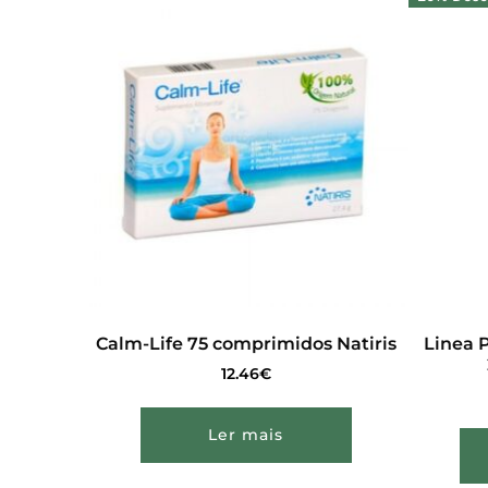
Calm-Life 75 comprimidos Natiris
Linea 
12.46
€
Ler mais