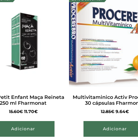
Petit Enfant Maça Reineta
Multivitaminico Activ Pr
250 ml Fharmonat
30 cápsulas Fharmo
15.60
€
11.70
€
12.85
€
9.64
€
Adicionar
Adicionar