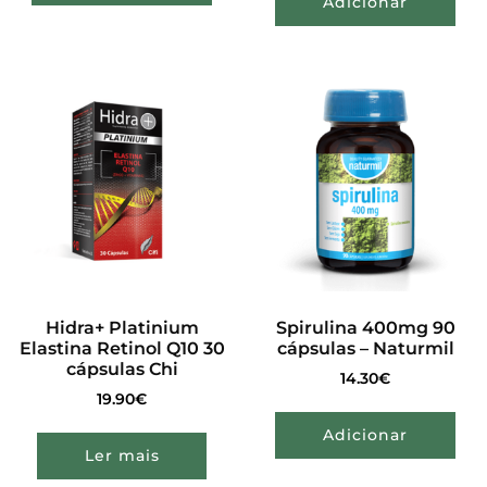
Adicionar
Hidra+ Platinium
Spirulina 400mg 90
Elastina Retinol Q10 30
cápsulas – Naturmil
cápsulas Chi
14.30
€
19.90
€
Adicionar
Ler mais