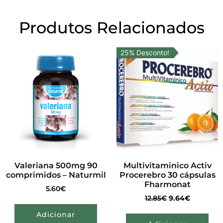
Produtos Relacionados
25% Desconto!
Valeriana 500mg 90
Multivitaminico Activ
comprimidos – Naturmil
Procerebro 30 cápsulas
Fharmonat
5.60
€
12.85
€
9.64
€
Adicionar