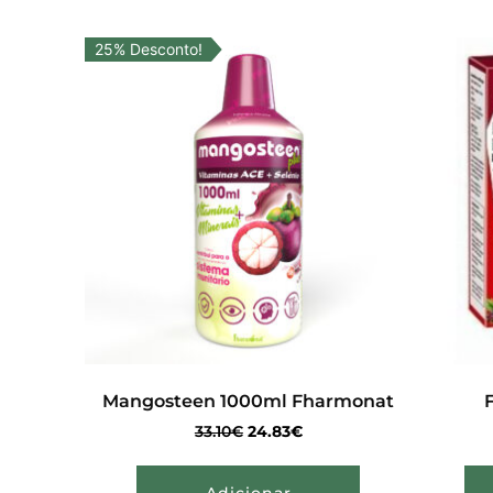
25% Desconto!
Mangosteen 1000ml Fharmonat
F
33.10
€
24.83
€
Adicionar