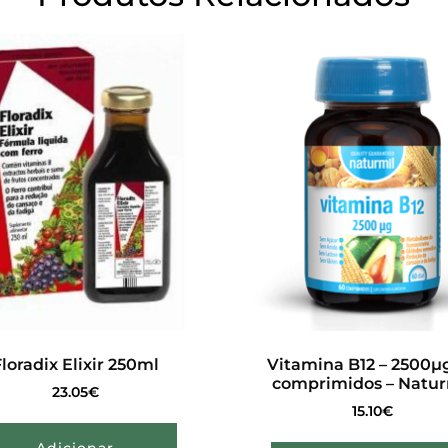
loradix Elixir 250ml
Vitamina B12 – 2500µ
comprimidos – Natur
23.05
€
15.10
€
Adicionar