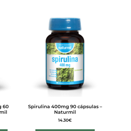
g 60
Spirulina 400mg 90 cápsulas –
mil
Naturmil
14.30
€