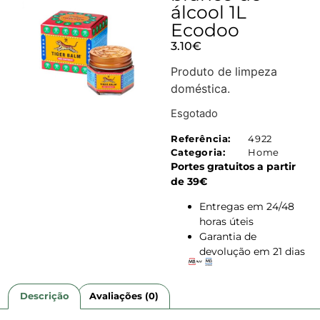
álcool 1L
Ecodoo
3.10
€
Produto de limpeza
doméstica.
Esgotado
Referência:
4922
Categoria:
Home
Portes gratuitos a partir
de 39€
Entregas em 24/48
horas úteis
Garantia de
devolução em 21 dias
Descrição
Avaliações (0)