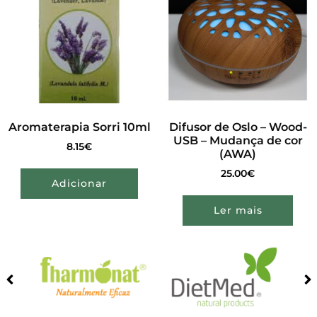
Aromaterapia Sorri 10ml
Difusor de Oslo – Wood-
USB – Mudança de cor
8.15
€
(AWA)
25.00
€
Adicionar
Ler mais