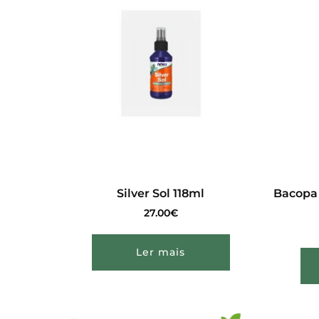
Silver Sol 118ml
Bacopa
27.00
€
Ler mais