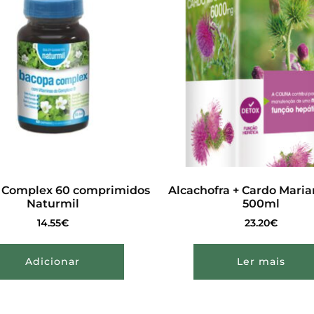
 Complex 60 comprimidos
Alcachofra + Cardo Maria
Naturmil
500ml
14.55
€
23.20
€
Adicionar
Ler mais