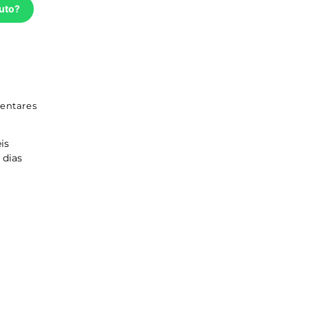
uto?
entares
is
 dias