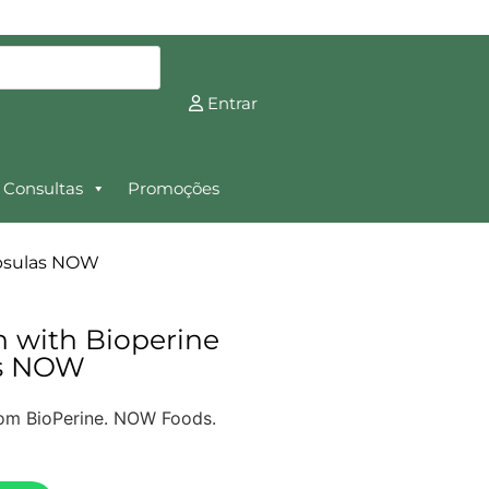
Entrar
Consultas
Promoções
apsulas NOW
 with Bioperine
as NOW
om BioPerine. NOW Foods.