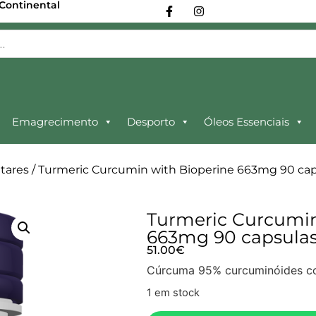
 Continental
Emagrecimento
Desporto
Óleos Essenciais
tares
/ Turmeric Curcumin with Bioperine 663mg 90 c
Turmeric Curcumin
663mg 90 capsul
51.00
€
Cúrcuma 95% curcuminóides c
1 em stock