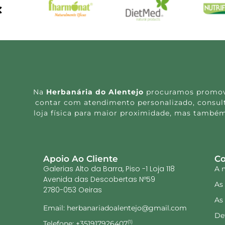
Na
Herbanária do Alentejo
procuramos promover
contar com atendimento personalizado, consulta
loja física para maior proximidade, mas também
Apoio Ao Cliente
Co
Galerias Alto da Barra, Piso -1 Loja 118
A 
Avenida das Descobertas Nº59
As
2780-053 Oeiras
As
Email: herbanariadoalentejo@gmail.com
De
Telefone: +351917926407
(1)