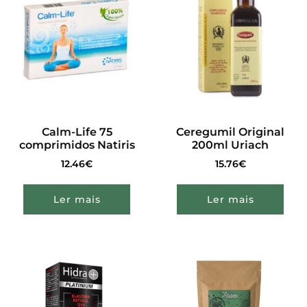
Calm-Life 75
Ceregumil Original
comprimidos Natiris
200ml Uriach
12.46
€
15.76
€
Ler mais
Ler mais