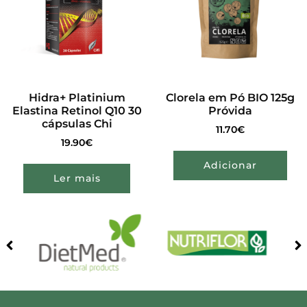
Hidra+ Platinium
Clorela em Pó BIO 125g
Elastina Retinol Q10 30
Próvida
cápsulas Chi
11.70
€
19.90
€
Adicionar
Ler mais