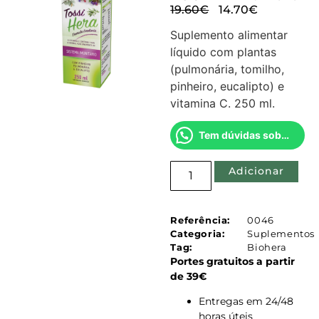
19.60
€
14.70
€
Suplemento alimentar
líquido com plantas
(pulmonária, tomilho,
pinheiro, eucalipto) e
vitamina C. 250 ml.
Tem dúvidas sobre este produto?
Adicionar
Referência:
0046
Categoria:
Suplementos
Tag:
Biohera
Portes gratuitos a partir
de 39€
Entregas em 24/48
horas úteis