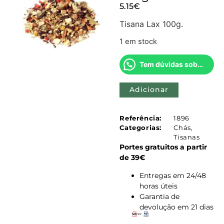
5.15
€
Tisana Lax 100g.
1 em stock
Tem dúvidas sobre este produto?
Adicionar
Referência:
1896
Categorias:
Chás
,
Tisanas
Portes gratuitos a partir
de 39€
Entregas em 24/48
horas úteis
Garantia de
devolução em 21 dias