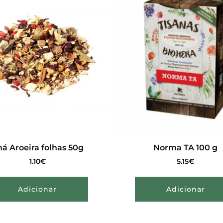
á Aroeira folhas 50g
Norma TA 100 g
1.10
€
5.15
€
Adicionar
Adicionar