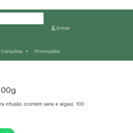
Entrar
Consultas
Promoções
100g
ra infusão (contém sene e algas). 100