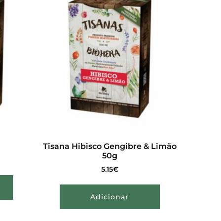
Tisana Hibisco Gengibre & Limão
50g
5.15
€
Adicionar