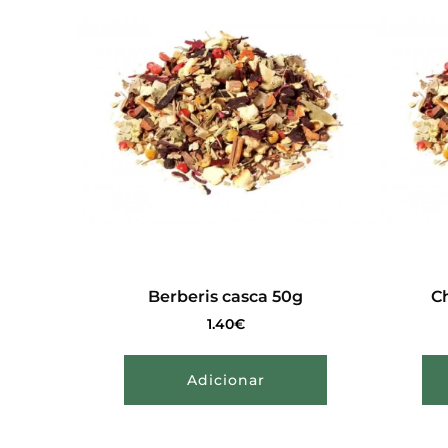
Berberis casca 50g
Ch
1.40
€
Adicionar