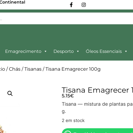
 Continental
Emagrecimento
Desporto
Óleos Essenciais
cio
/
Chás
/
Tisanas
/ Tisana Emagrecer 100g
Tisana Emagrecer 
5.15
€
Tisana — mistura de plantas pa
g.
2 em stock