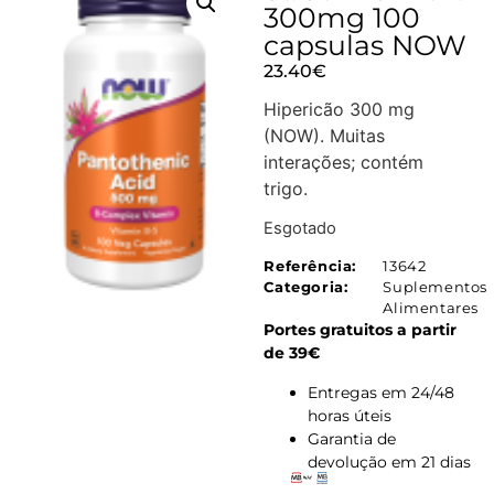
300mg 100
capsulas NOW
23.40
€
Hipericão 300 mg
(NOW). Muitas
interações; contém
trigo.
Esgotado
Referência:
13642
Categoria:
Suplementos
Alimentares
Portes gratuitos a partir
de 39€
Entregas em 24/48
horas úteis
Garantia de
devolução em 21 dias