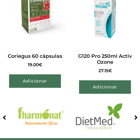
Coriegus 60 cápsulas
G120 Pro 250ml Activ
Ozone
19.00
€
27.15
€
Adicionar
Adicionar