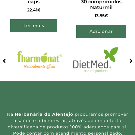
caps
30 comprimidos
Naturmil
22.41
€
13.85
€
Ler mais
Adicionar
Na
Herbanária do Alentejo
procuramos promover
a saúde e o bem-estar, através de uma oferta
diversificada de produtos 100% adequados para si.
Pode contar com atendimento personalizado,