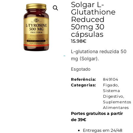
Solgar L-
Glutathione
Reduced
50mg 30
cápsulas
15.98
€
L-glutationa reduzida 50
mg (Solgar).
Esgotado
Referência:
849104
Categorias:
Figado
,
Sistema
Digestivo
,
Suplementos
Alimentares
Portes gratuitos a partir
de 39€
Entregas em 24/48