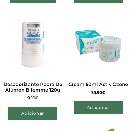
Desodorizante Pedra De
Cream 50ml Activ Ozone
Alúmen Bifemme 120g
25.90
€
9.10
€
Adicionar
Adicionar