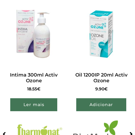
Intima 300ml Activ
Oil 1200IP 20ml Activ
Ozone
Ozone
18.55
€
9.90
€
Ler mais
Adicionar