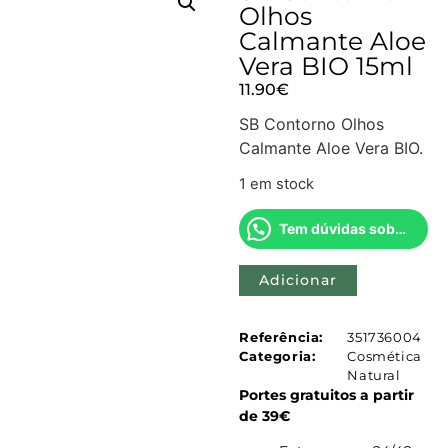
Olhos
Calmante Aloe
Vera BIO 15ml
11.90
€
SB Contorno Olhos
Calmante Aloe Vera BIO.
1 em stock
Tem dúvidas sobre este produto?
Adicionar
Referência:
351736004
Categoria:
Cosmética
Natural
Portes gratuitos a partir
de 39€