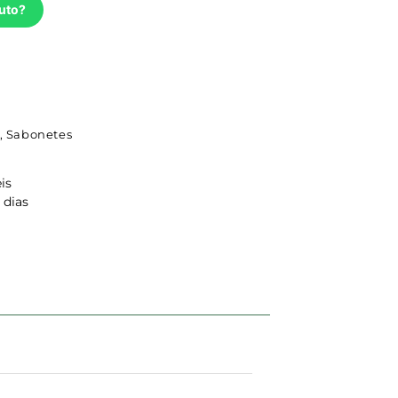
uto?
,
Sabonetes
is
 dias