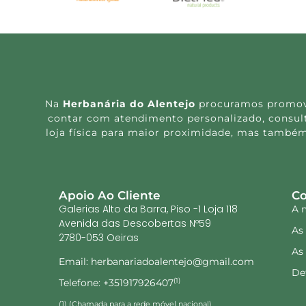
Na
Herbanária do Alentejo
procuramos promover
contar com atendimento personalizado, consulta
loja física para maior proximidade, mas também
Apoio Ao Cliente
Co
Galerias Alto da Barra, Piso -1 Loja 118
A 
Avenida das Descobertas Nº59
As
2780-053 Oeiras
As
Email: herbanariadoalentejo@gmail.com
De
Telefone: +351917926407
(1)
(1) (Chamada para a rede móvel nacional)