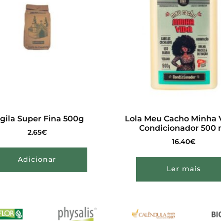
gila Super Fina 500g
Lola Meu Cacho Minha 
Condicionador 500 
2.65
€
16.40
€
Adicionar
Ler mais