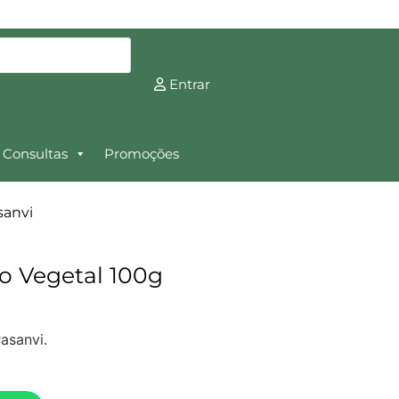
Entrar
Consultas
Promoções
sanvi
o Vegetal 100g
asanvi.