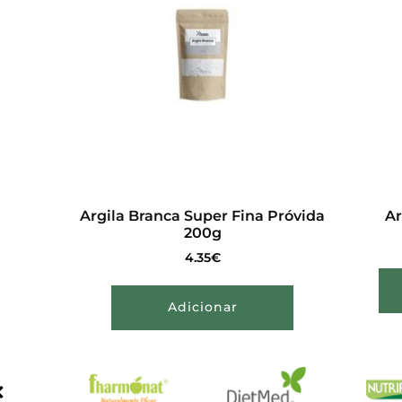
Argila Branca Super Fina Próvida
Ar
200g
4.35
€
Adicionar