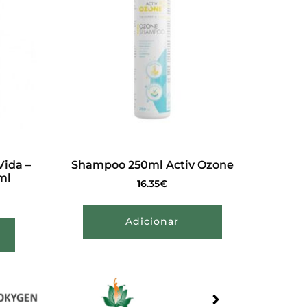
Vida –
Shampoo 250ml Activ Ozone
ml
16.35
€
Adicionar