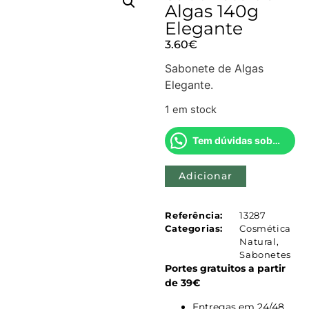
Algas 140g
Elegante
3.60
€
Sabonete de Algas
Elegante.
1 em stock
Tem dúvidas sobre este produto?
Adicionar
Referência:
13287
Categorias:
Cosmética
Natural
,
Sabonetes
Portes gratuitos a partir
de 39€
Entregas em 24/48