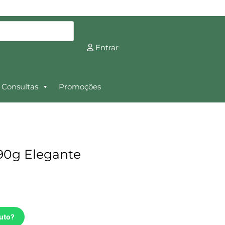
Entrar
Consultas
Promoções
90g Elegante
uto?