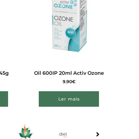
45g
Oil 600IP 20ml Activ Ozone
9.90
€
Ler mais