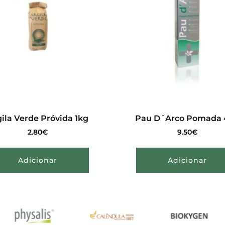
ila Verde Próvida 1kg
Pau D´Arco Pomada 
2.80
€
9.50
€
Adicionar
Adicionar