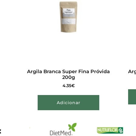
Argila Branca Super Fina Próvida
Arg
200g
4.35
€
Adicionar