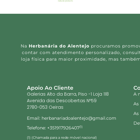
Na
Herbanária do Alentejo
procuramos promover
contar com atendimento personalizado, consulta
loja física para maior proximidade, mas também
Apoio Ao Cliente
Co
Galerias Alto da Barra, Piso -1 Loja 118
A 
Avenida das Descobertas Nº59
As
2780-053 Oeiras
As
Email: herbanariadoalentejo@gmail.com
De
Telefone: +351917926407
(1)
(1) (Chamada para a rede móvel nacional)