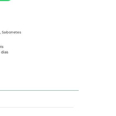
,
Sabonetes
is
 dias