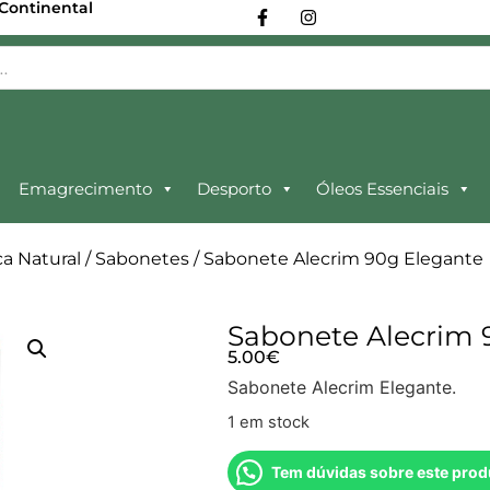
 Continental
Emagrecimento
Desporto
Óleos Essenciais
a Natural
/
Sabonetes
/ Sabonete Alecrim 90g Elegante
Sabonete Alecrim 
5.00
€
Sabonete Alecrim Elegante.
1 em stock
Tem dúvidas sobre este prod