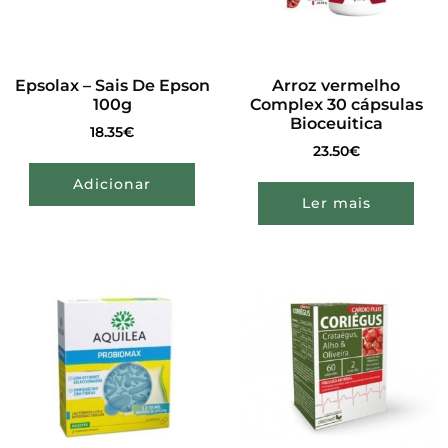
Epsolax – Sais De Epson
Arroz vermelho
100g
Complex 30 cápsulas
Bioceuitica
18.35
€
23.50
€
Adicionar
Ler mais