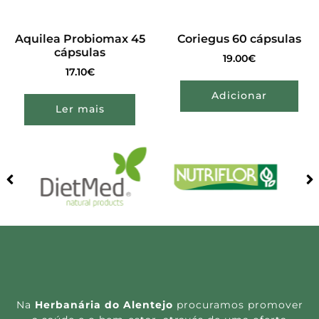
Aquilea Probiomax 45
Coriegus 60 cápsulas
cápsulas
19.00
€
17.10
€
Adicionar
Ler mais
Na
Herbanária do Alentejo
procuramos promover