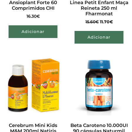
Ansioplant Forte 60
Linea Petit Enfant Maça
Comprimidos CHI
Reineta 250 ml
Fharmonat
16.30
€
15.60
€
11.70
€
Adicionar
Adicionar
Cerebrum Mini Kids
Beta Caroteno 10.000UI
M&M 200ml Natiris
90 cápsulas Naturmil