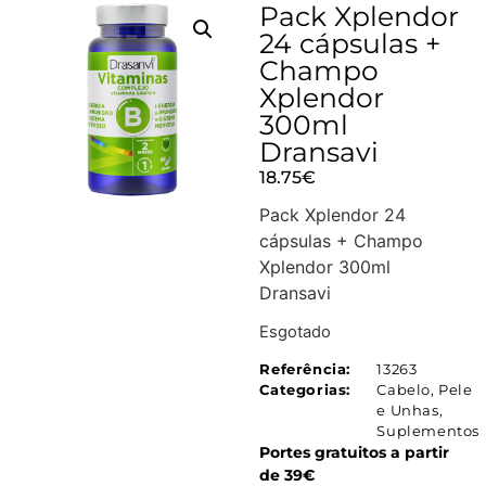
Pack Xplendor
24 cápsulas +
Champo
Xplendor
300ml
Dransavi
18.75
€
Pack Xplendor 24
cápsulas + Champo
Xplendor 300ml
Dransavi
Esgotado
Referência:
13263
Categorias:
Cabelo, Pele
e Unhas
,
Suplementos
Portes gratuitos a partir
de 39€