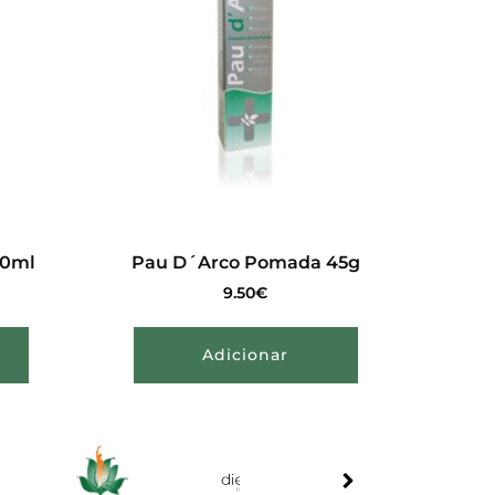
50ml
Pau D´Arco Pomada 45g
9.50
€
Adicionar