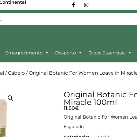
 Continental
Emagrecimento
Desporto
Óleos Essenciais
al
/
Cabelo
/ Original Botanic For Women Leave in Miracl
Original Botanic 
Miracle 100ml
11.80
€
Original Botanic For Women Lea
Esgotado