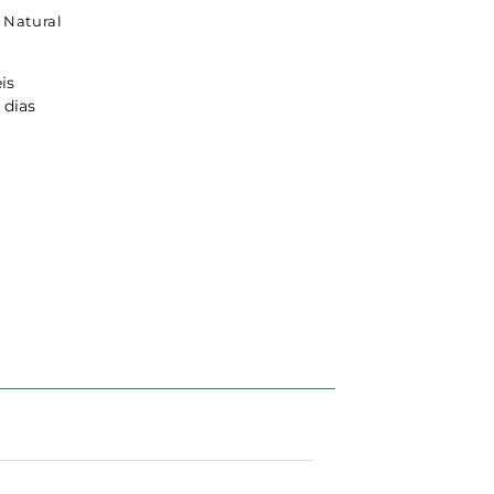
 Natural
is
 dias