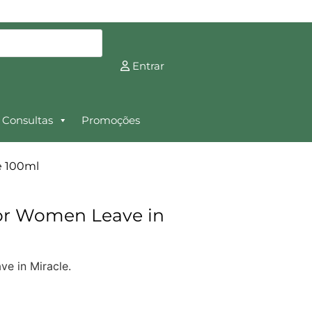
Entrar
Consultas
Promoções
e 100ml
For Women Leave in
ve in Miracle.