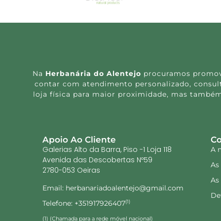
Na
Herbanária do Alentejo
procuramos promover
contar com atendimento personalizado, consulta
loja física para maior proximidade, mas também
Apoio Ao Cliente
Co
Galerias Alto da Barra, Piso -1 Loja 118
A 
Avenida das Descobertas Nº59
As
2780-053 Oeiras
As
Email: herbanariadoalentejo@gmail.com
De
Telefone: +351917926407
(1)
(1) (Chamada para a rede móvel nacional)