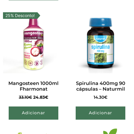
25% Desconto!
Mangosteen 1000ml
Spirulina 400mg 90
Fharmonat
cápsulas – Naturmil
33.10
€
24.83
€
14.30
€
Adicionar
Adicionar