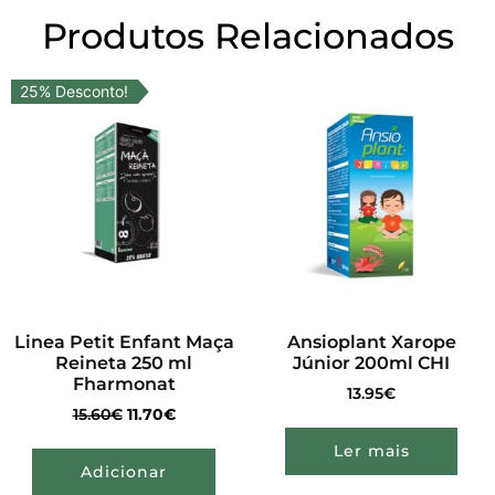
Produtos Relacionados
25% Desconto!
Linea Petit Enfant Maça
Ansioplant Xarope
Reineta 250 ml
Júnior 200ml CHI
Fharmonat
13.95
€
15.60
€
11.70
€
Ler mais
Adicionar