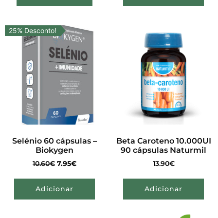
25% Desconto!
Selénio 60 cápsulas –
Beta Caroteno 10.000UI
Biokygen
90 cápsulas Naturmil
10.60
€
7.95
€
13.90
€
Adicionar
Adicionar