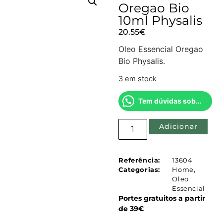
Oregao Bio
10ml Physalis
20.55
€
Oleo Essencial Oregao
Bio Physalis.
3 em stock
Tem dúvidas sobre este produto?
Adicionar
Referência:
13604
Categorias:
Home
,
Oleo
Essencial
Portes gratuitos a partir
de 39€