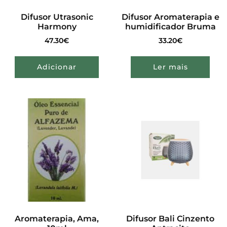
Difusor Utrasonic
Difusor Aromaterapia e
Harmony
humidificador Bruma
47.30
€
33.20
€
Adicionar
Ler mais
Aromaterapia, Ama,
Difusor Bali Cinzento