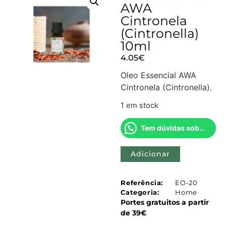
AWA
Cintronela
(Cintronella)
10ml
4.05
€
Oleo Essencial AWA
Cintronela (Cintronella).
1 em stock
Tem dúvidas sobre este produto?
Adicionar
Referência:
EO-20
Categoria:
Home
Portes gratuitos a partir
de 39€