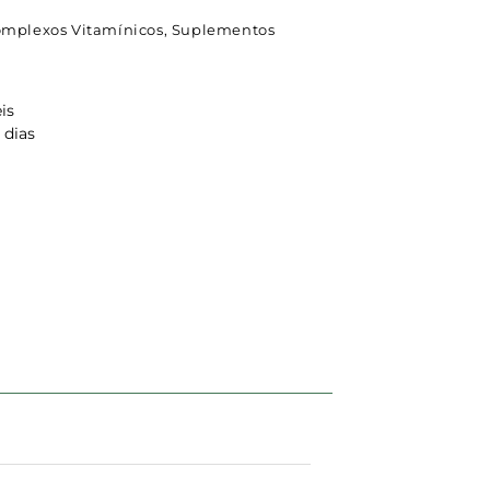
omplexos Vitamínicos
,
Suplementos
is
 dias