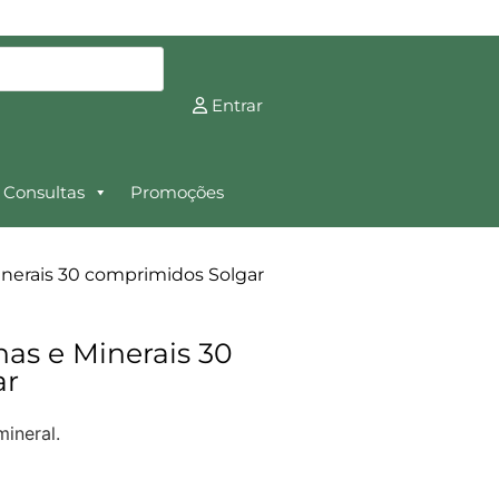
Entrar
Consultas
Promoções
Minerais 30 comprimidos Solgar
nas e Minerais 30
ar
mineral.