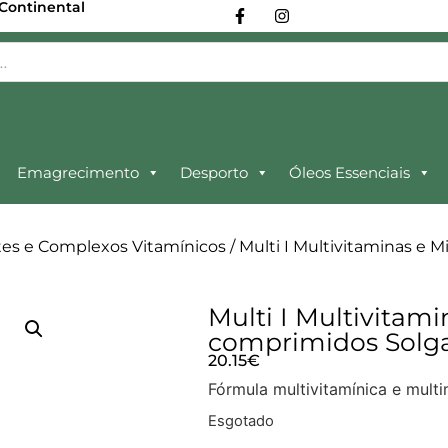
 Continental
Emagrecimento
Desporto
Óleos Essenciais
tes e Complexos Vitamínicos
/ Multi I Multivitaminas e 
Multi I Multivitami
comprimidos Solg
20.15
€
Fórmula multivitamínica e multi
Esgotado