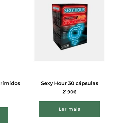
rimidos
Sexy Hour 30 cápsulas
21.90
€
Ler mais