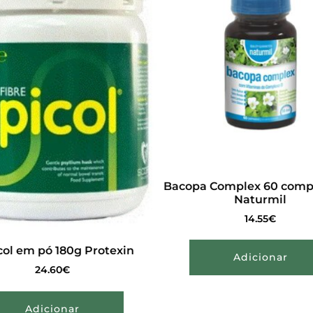
Bacopa Complex 60 comp
Naturmil
14.55
€
col em pó 180g Protexin
Adicionar
24.60
€
Adicionar