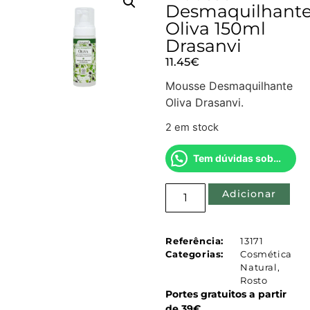
Desmaquilhant
Oliva 150ml
Drasanvi
11.45
€
Mousse Desmaquilhante
Oliva Drasanvi.
2 em stock
Tem dúvidas sobre este produto?
Adicionar
Referência:
13171
Categorias:
Cosmética
Natural
,
Rosto
Portes gratuitos a partir
de 39€