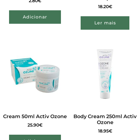
2.80
€
18.20
€
Adicionar
Ler mais
Cream 50ml Activ Ozone
Body Cream 250ml Activ
Ozone
25.90
€
18.95
€