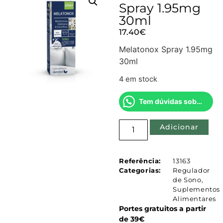
Spray 1.95mg
30ml
17.40
€
Melatonox Spray 1.95mg
30ml
4 em stock
Tem dúvidas sobre este produto?
Adicionar
Referência:
13163
Categorias:
Regulador
de Sono
,
Suplementos
Alimentares
Portes gratuitos a partir
de 39€