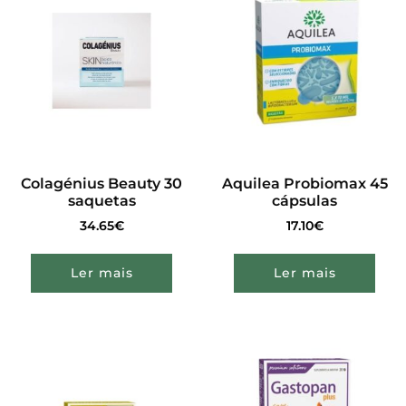
Colagénius Beauty 30
Aquilea Probiomax 45
saquetas
cápsulas
34.65
€
17.10
€
Ler mais
Ler mais