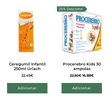
25% Desconto!
Ceregumil Infantil
Procerebro Kids 30
250ml Uriach
ampolas
22.45
€
22.50
€
16.88
€
Adicionar
Adicionar