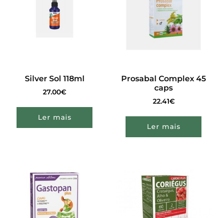
Silver Sol 118ml
Prosabal Complex 45
caps
27.00
€
22.41
€
Ler mais
Ler mais