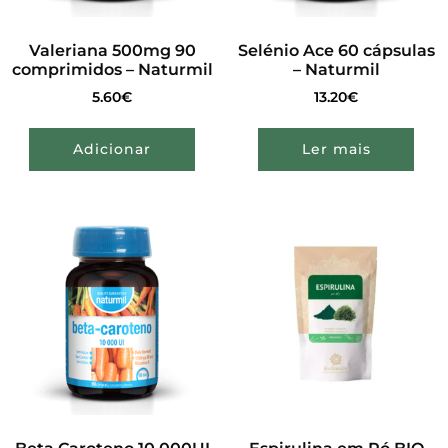
Valeriana 500mg 90
Selénio Ace 60 cápsulas
comprimidos – Naturmil
– Naturmil
5.60
€
13.20
€
Adicionar
Ler mais