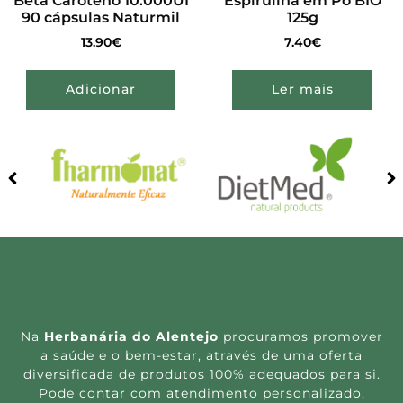
Beta Caroteno 10.000UI
Espirulina em Pó BIO
90 cápsulas Naturmil
125g
13.90
€
7.40
€
Adicionar
Ler mais
Na
Herbanária do Alentejo
procuramos promover
a saúde e o bem-estar, através de uma oferta
diversificada de produtos 100% adequados para si.
Pode contar com atendimento personalizado,