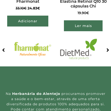
Fharmonat
Elastina Retinol Q10 30
cápsulas Chi
33.10
€
24.83
€
19.90
€
Adicionar
Ler mais
Na
Herbanária do Alentejo
procuramos promover
a saúde e o bem-estar, através de uma oferta
diversificada de produtos 100% adequados para si.
Pode contar com atendimento personalizado,