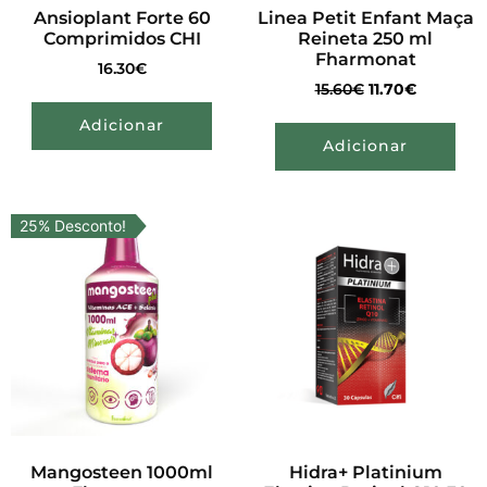
Ansioplant Forte 60
Linea Petit Enfant Maça
Comprimidos CHI
Reineta 250 ml
Fharmonat
16.30
€
15.60
€
11.70
€
Adicionar
Adicionar
25% Desconto!
Mangosteen 1000ml
Hidra+ Platinium