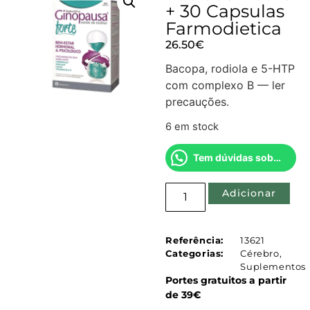
+ 30 Capsulas
Farmodietica
26.50
€
Bacopa, rodiola e 5-HTP
com complexo B — ler
precauções.
6 em stock
Tem dúvidas sobre este produto?
Adicionar
Referência:
13621
Categorias:
Cérebro
,
Suplementos
Portes gratuitos a partir
de 39€