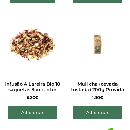
Infusão Á Lareira Bio 18
Muji cha (cevada
saquetas Sonnentor
tostada) 200g Provida
5.30
€
1.90
€
Adicionar
Adicionar