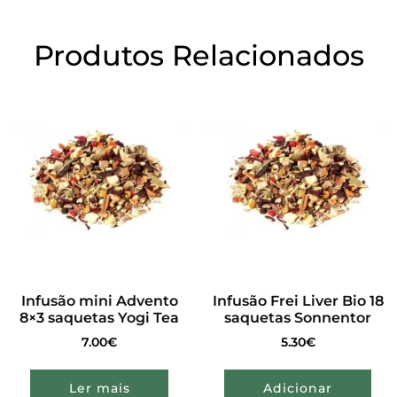
Produtos Relacionados
Infusão mini Advento
Infusão Frei Liver Bio 18
8×3 saquetas Yogi Tea
saquetas Sonnentor
7.00
€
5.30
€
Ler mais
Adicionar