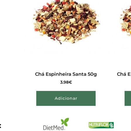
Chá Espinheira Santa 50g
Chá E
3.98
€
Adicionar