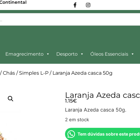
 Continental
Emagrecimento
Desporto
Óleos Essenciais
/
Chás
/
Simples L-P
/ Laranja Azeda casca 50g
Laranja Azeda cas
1.15
€
Laranja Azeda casca 50g.
2 em stock
Tem dúvidas sobre este prod