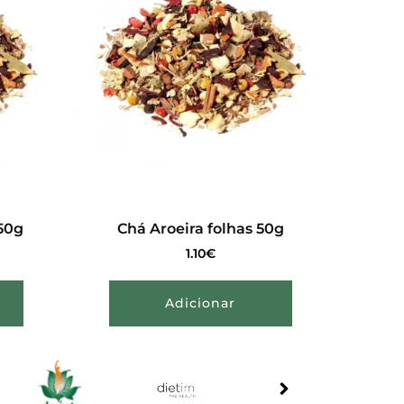
50g
Chá Aroeira folhas 50g
1.10
€
Adicionar