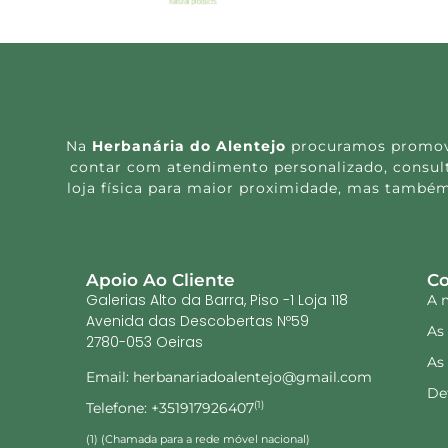
Na
Herbanária do Alentejo
procuramos promover
contar com atendimento personalizado, consulta
loja física para maior proximidade, mas também
Apoio Ao Cliente
Co
Galerias Alto da Barra, Piso -1 Loja 118
A 
Avenida das Descobertas Nº59
As
2780-053 Oeiras
As
Email: herbanariadoalentejo@gmail.com
De
Telefone: +351917926407
(1)
(1) (Chamada para a rede móvel nacional)