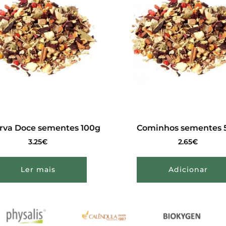
rva Doce sementes 100g
Cominhos sementes 
3.25
€
2.65
€
Ler mais
Adicionar