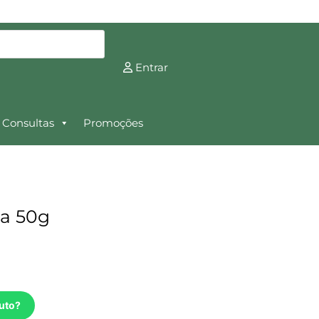
Entrar
Consultas
Promoções
ca 50g
uto?