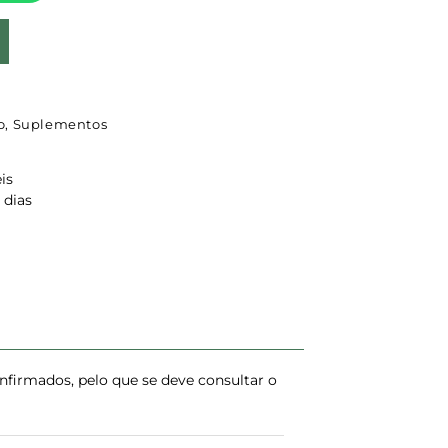
o
,
Suplementos
is
 dias
firmados, pelo que se deve consultar o