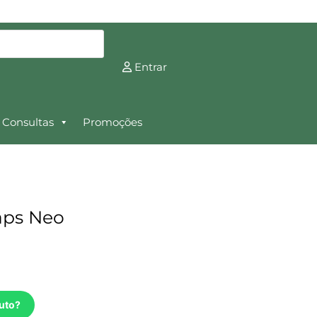
Entrar
Consultas
Promoções
aps Neo
uto?