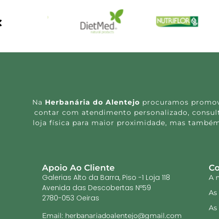
Na
Herbanária do Alentejo
procuramos promover
contar com atendimento personalizado, consulta
loja física para maior proximidade, mas também
Apoio Ao Cliente
Co
Galerias Alto da Barra, Piso -1 Loja 118
A 
Avenida das Descobertas Nº59
As
2780-053 Oeiras
As
Email: herbanariadoalentejo@gmail.com