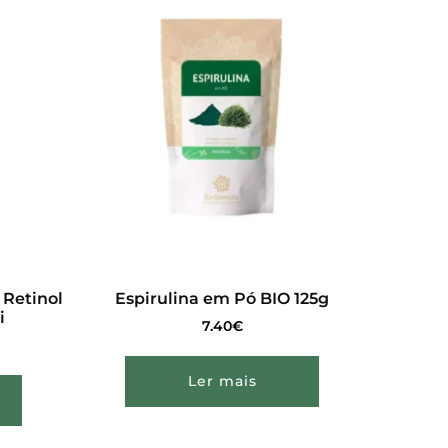
 Retinol
Espirulina em Pó BIO 125g
i
7.40
€
Ler mais