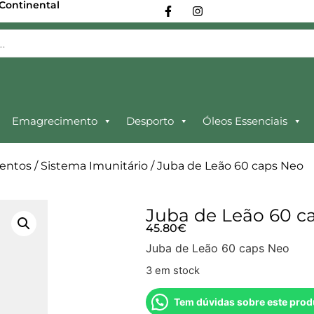
 Continental
Emagrecimento
Desporto
Óleos Essenciais
entos
/
Sistema Imunitário
/ Juba de Leão 60 caps Neo
Juba de Leão 60 c
45.80
€
Juba de Leão 60 caps Neo
3 em stock
Tem dúvidas sobre este prod