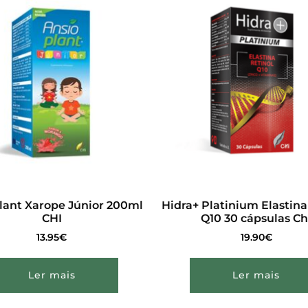
lant Xarope Júnior 200ml
Hidra+ Platinium Elastina
CHI
Q10 30 cápsulas Ch
13.95
€
19.90
€
Ler mais
Ler mais