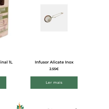
nal 1L
Infusor Alicate Inox
2.55
€
Ler mais