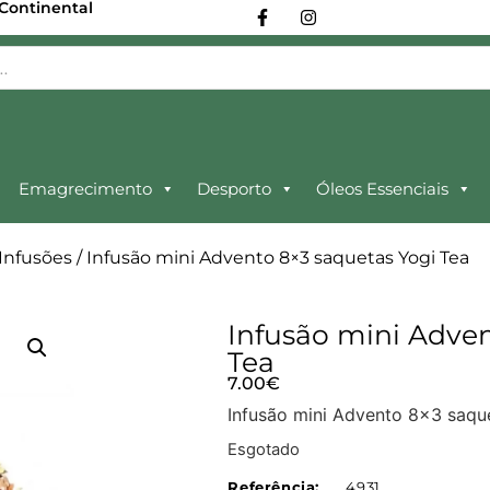
 Continental
Emagrecimento
Desporto
Óleos Essenciais
Infusões
/ Infusão mini Advento 8×3 saquetas Yogi Tea
Infusão mini Adven
Tea
7.00
€
Infusão mini Advento 8×3 saqu
Esgotado
Referência:
4931