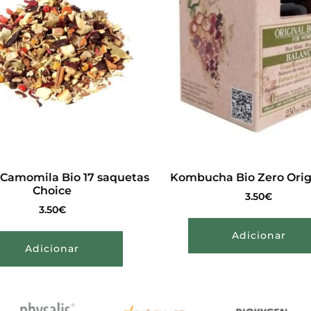
 Camomila Bio 17 saquetas
Kombucha Bio Zero Origi
Choice
3.50
€
3.50
€
Adicionar
Adicionar