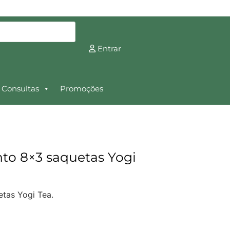
Entrar
Consultas
Promoções
to 8×3 saquetas Yogi
etas Yogi Tea.