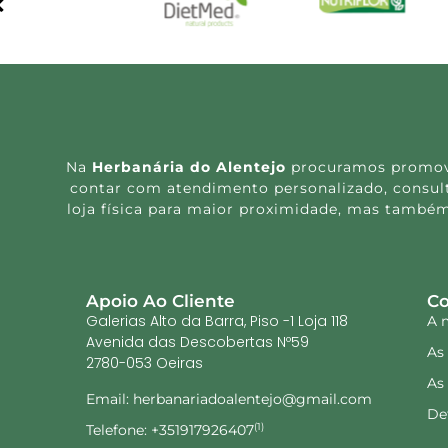
Na
Herbanária do Alentejo
procuramos promover
contar com atendimento personalizado, consulta
loja física para maior proximidade, mas também
Apoio Ao Cliente
Co
Galerias Alto da Barra, Piso -1 Loja 118
A 
Avenida das Descobertas Nº59
As
2780-053 Oeiras
As
Email: herbanariadoalentejo@gmail.com
De
Telefone: +351917926407
(1)