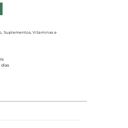
o
,
Suplementos
,
Vitaminas e
is
 dias