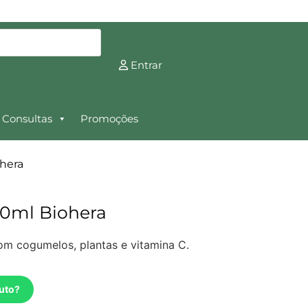
Entrar
Consultas
Promoções
hera
0ml Biohera
om cogumelos, plantas e vitamina C.
uto?