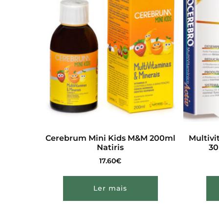
Cerebrum Mini Kids M&M 200ml
Multivi
Natiris
30
17.60
€
Ler mais