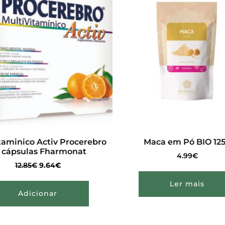
taminico Activ Procerebro
Maca em Pó BIO 12
 cápsulas Fharmonat
4.99
€
12.85
€
9.64
€
Ler mais
Adicionar