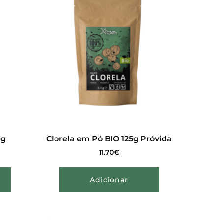
5g
Clorela em Pó BIO 125g Próvida
11.70
€
Adicionar