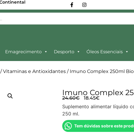
 Continental
Emagrecimento
Desporto
Óleos Essenciais
/
Vitaminas e Antioxidantes
/ Imuno Complex 250ml Bio
Imuno Complex 25
24.60
€
18.45
€
Suplemento alimentar líquido c
250 ml.
Tem dúvidas sobre este prod