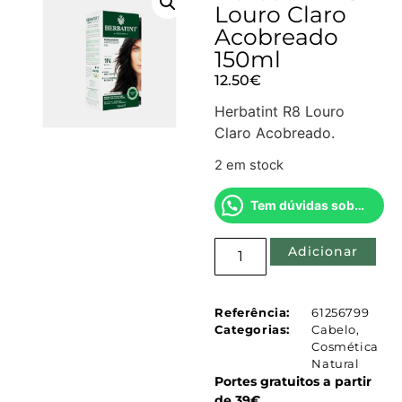
Louro Claro
Acobreado
150ml
12.50
€
Herbatint R8 Louro
Claro Acobreado.
2 em stock
Tem dúvidas sobre este produto?
Adicionar
Referência:
61256799
Categorias:
Cabelo
,
Cosmética
Natural
Portes gratuitos a partir
de 39€