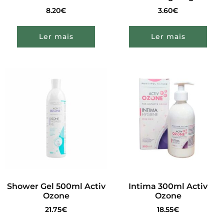
8.20
€
3.60
€
Ler mais
Ler mais
Shower Gel 500ml Activ
Intima 300ml Activ
Ozone
Ozone
21.75
€
18.55
€