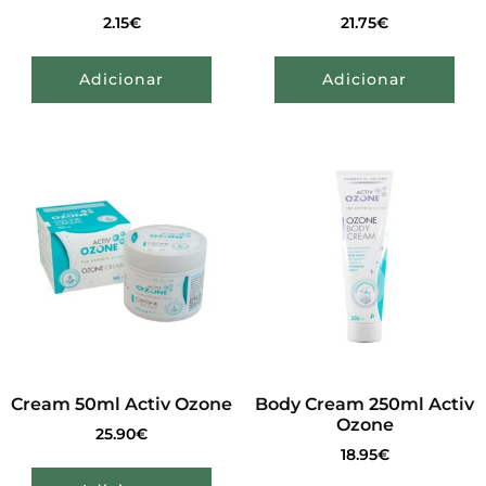
2.15
€
21.75
€
Adicionar
Adicionar
Cream 50ml Activ Ozone
Body Cream 250ml Activ
Ozone
25.90
€
18.95
€