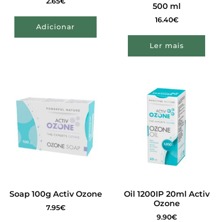
2.65
€
500 ml
16.40
€
Adicionar
Ler mais
Soap 100g Activ Ozone
Oil 1200IP 20ml Activ
Ozone
7.95
€
9.90
€