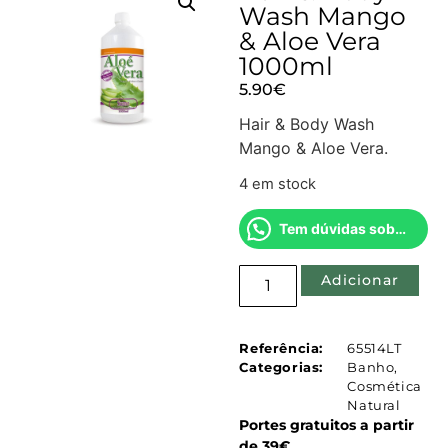
Wash Mango
& Aloe Vera
1000ml
5.90
€
Hair & Body Wash
Mango & Aloe Vera.
4 em stock
Tem dúvidas sobre este produto?
Adicionar
Referência:
65514LT
Categorias:
Banho
,
Cosmética
Natural
Portes gratuitos a partir
de 39€