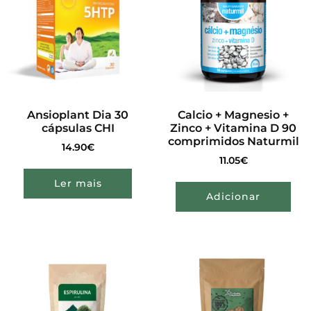
Ansioplant Dia 30
Calcio + Magnesio +
cápsulas CHI
Zinco + Vitamina D 90
comprimidos Naturmil
14.90
€
11.05
€
Ler mais
Adicionar