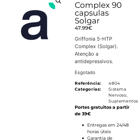
Complex 90
capsulas
Solgar
47.99
€
Griffonia 5-HTP
Complex (Solgar).
Atenção a
antidepressivos.
Esgotado
Referência:
4804
Categorias:
Sistema
Nervoso
,
Suplementos
Portes gratuitos a partir
de 39€
Entregas em 24/48
horas úteis
Garantia de