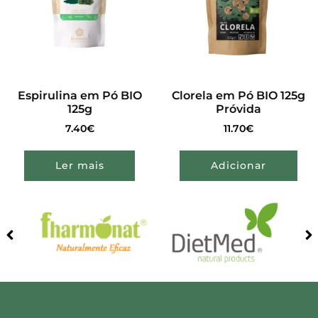
Espirulina em Pó BIO
Clorela em Pó BIO 125g
125g
Próvida
7.40
€
11.70
€
Ler mais
Adicionar